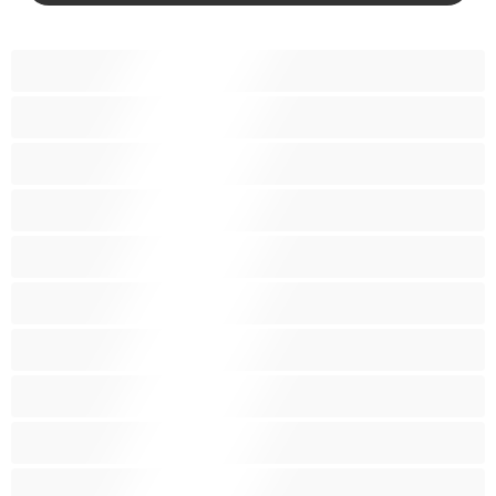
BBW
אבוני
אנאלי
אסיתי
בהריון
בייב
בלונדינית
בנות לבנות
בנות ממכללה
בני נוער 18+