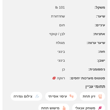
משקל:
101 lb
שיער:
שחרחורת
עיניים:
חום
אתניות:
לבן / קווקזי
שיער ערווה:
מגולח
חזה:
בינוני
ישבן:
בינוני
נימפומנית:
כן
סטטוס מערכות יחסים:
רווקה
תחומי עניין
זיון תחת
עיסוי אסייתי
צילום גמירה
משחק אנאלי
מישוש תחת